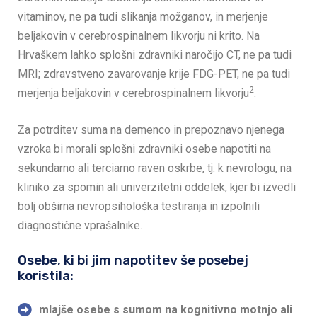
vitaminov, ne pa tudi slikanja možganov, in merjenje
beljakovin v cerebrospinalnem likvorju ni krito. Na
Hrvaškem lahko splošni zdravniki naročijo CT, ne pa tudi
MRI; zdravstveno zavarovanje krije FDG-PET, ne pa tudi
2
merjenja beljakovin v cerebrospinalnem likvorju
.
Za potrditev suma na demenco in prepoznavo njenega
vzroka bi morali splošni zdravniki osebe napotiti na
sekundarno ali terciarno raven oskrbe, tj. k nevrologu, na
kliniko za spomin ali univerzitetni oddelek, kjer bi izvedli
bolj obširna nevropsihološka testiranja in izpolnili
diagnostične vprašalnike.
Osebe, ki bi jim napotitev še posebej
koristila:
mlajše osebe s sumom na kognitivno motnjo ali