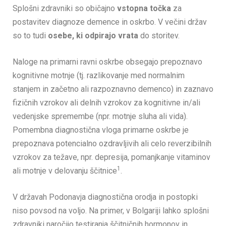
Splošni zdravniki so običajno
vstopna točka
za
postavitev diagnoze demence in oskrbo. V večini držav
so to tudi
osebe, ki odpirajo vrata
do storitev.
Naloge na primarni ravni oskrbe obsegajo prepoznavo
kognitivne motnje (tj. razlikovanje med normalnim
stanjem in začetno ali razpoznavno demenco) in zaznavo
fizičnih vzrokov ali delnih vzrokov za kognitivne in/ali
vedenjske spremembe (npr. motnje sluha ali vida).
Pomembna diagnostična vloga primarne oskrbe je
prepoznava potencialno ozdravljivih ali celo reverzibilnih
vzrokov za težave, npr. depresija, pomanjkanje vitaminov
1
ali motnje v delovanju ščitnice
.
V državah Podonavja diagnostična orodja in postopki
niso povsod na voljo. Na primer, v Bolgariji lahko splošni
zdravniki naročijo testiranja ščitničnih hormonov in