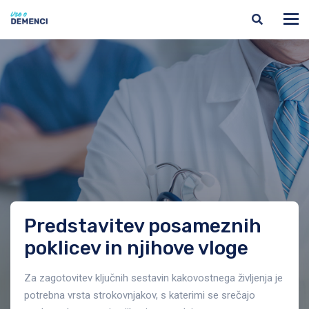
Predstavitev posameznih
poklicev in njihove vloge
Za zagotovitev ključnih sestavin kakovostnega življenja je
potrebna vrsta strokovnjakov, s katerimi se srečajo