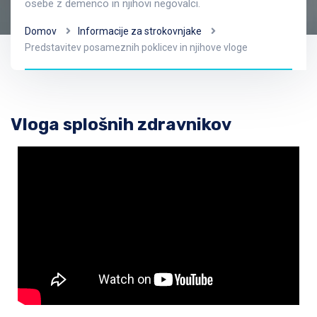
osebe z demenco in njihovi negovalci.
Domov
Informacije za strokovnjake
Predstavitev posameznih poklicev in njihove vloge
Vloga splošnih zdravnikov