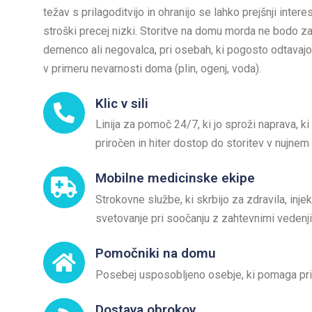
težav s prilagoditvijo in ohranijo se lahko prejšnji intere
stroški precej nizki. Storitve na domu morda ne bodo 
demenco ali negovalca, pri osebah, ki pogosto odtavajo 
v primeru nevarnosti doma (plin, ogenj, voda).
Klic v sili
Linija za pomoč 24/7, ki jo sproži naprava, k
priročen in hiter dostop do storitev v nujnem
Mobilne medicinske ekipe
Strokovne službe, ki skrbijo za zdravila, inje
svetovanje pri soočanju z zahtevnimi vedenji
Pomočniki na domu
Posebej usposobljeno osebje, ki pomaga pri 
Dostava obrokov