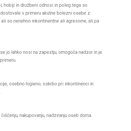
si, hobiji in družbeni odnosi in poleg tega so
zadostovale v primeru akutne bolezni osebe z
ali so nenehno inkontinentne ali agresivne, ali pa
i se jo lahko nosi na zapestju, omogoča nadzor in je
 primeru.
kcije, osebno higieno, oskrbo pri inkontinenci in
.
čiščenju, nakupovanju, nadziranju oseb doma.