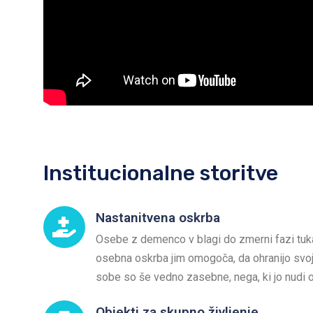
Institucionalne storitve
Nastanitvena oskrba
Osebe z demenco v blagi do zmerni fazi tuka
osebna oskrba jim omogoča, da ohranijo svoje
sobe so še vedno zasebne, nega, ki jo nudi ose
Objekti za skupno življenje