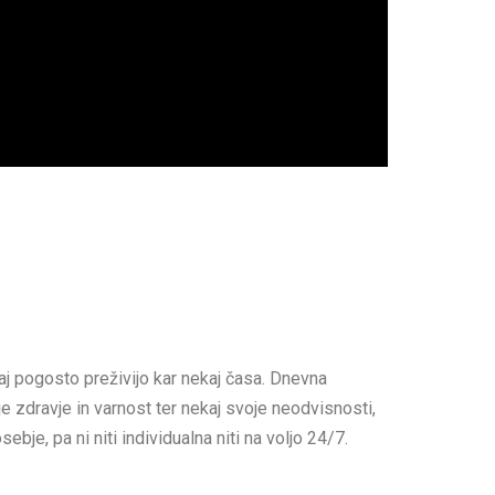
j pogosto preživijo kar nekaj časa. Dnevna
 zdravje in varnost ter nekaj svoje neodvisnosti,
bje, pa ni niti individualna niti na voljo 24/7.