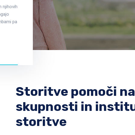
 njihovih
agajo
mbami pa
Storitve pomoči na
skupnosti in instit
storitve