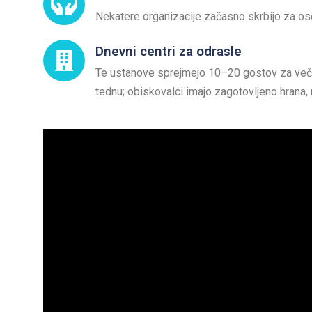
Nekatere organizacije začasno skrbijo za 
Dnevni centri za odrasle
Te ustanove sprejmejo 10–20 gostov za več u
tednu; obiskovalci imajo zagotovljeno hrana, 