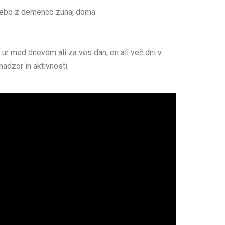
osebo z demenco zunaj doma.
r med dnevom ali za ves dan, en ali več dni v
nadzor in aktivnosti.