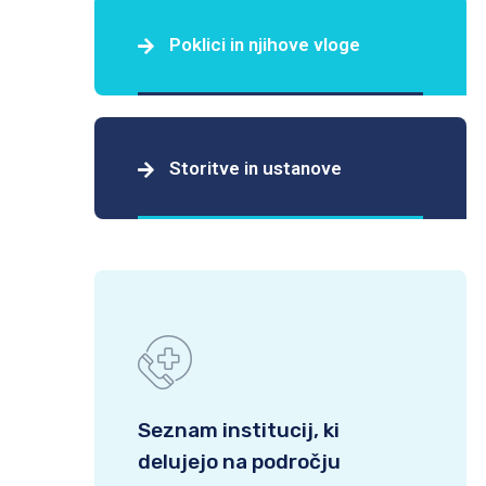
Poklici in njihove vloge
Storitve in ustanove
Seznam institucij, ki
delujejo na področju