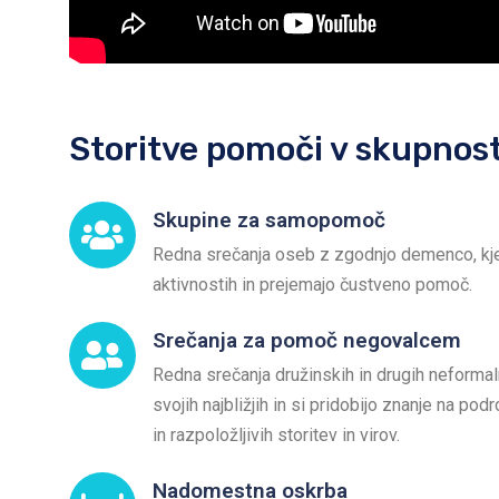
Storitve pomoči v skupnost
Skupine za samopomoč
Redna srečanja oseb z zgodnjo demenco, kjer 
aktivnostih in prejemajo čustveno pomoč.
Srečanja za pomoč negovalcem
Redna srečanja družinskih in drugih neformal
svojih najbližjih in si pridobijo znanje na p
in razpoložljivih storitev in virov.
Nadomestna oskrba