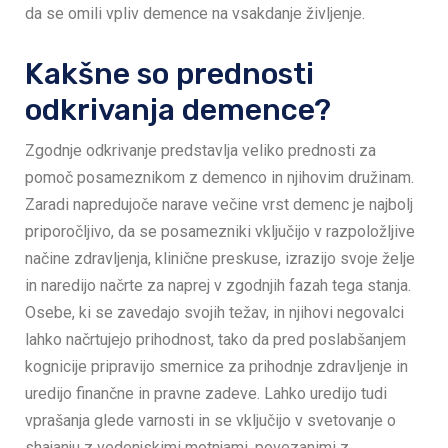
da se omili vpliv demence na vsakdanje življenje.
Kakšne so prednosti
odkrivanja demence?
Zgodnje odkrivanje predstavlja veliko prednosti za
pomoč posameznikom z demenco in njihovim družinam.
Zaradi napredujoče narave večine vrst demenc je najbolj
priporočljivo, da se posamezniki vključijo v razpoložljive
načine zdravljenja, klinične preskuse, izrazijo svoje želje
in naredijo načrte za naprej v zgodnjih fazah tega stanja.
Osebe, ki se zavedajo svojih težav, in njihovi negovalci
lahko načrtujejo prihodnost, tako da pred poslabšanjem
kognicije pripravijo smernice za prihodnje zdravljenje in
uredijo finančne in pravne zadeve. Lahko uredijo tudi
vprašanja glede varnosti in se vključijo v svetovanje o
shajanju z vedenjskimi motnjami, povezanimi z