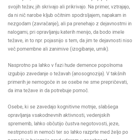
svojih težav, jih skrivajo ali prikrivajo. Na primer, vztrajajo,
da ni nič narobe kljub očitnim spodrsljajem, napakam in
nezgodam (zavračanje), ali pa prenehajo z dejavnostmi in
nalogami, pri opravljanju katerih menijo, da bodo imele
težave, in to npr. pojasnijo s tem, da jim te dejavnosti niso
več pomembne ali zanimive (izogibanje, umik).
Nasprotno pa lahko v fazi hude demence popolnoma
izgubijo zavedanje o težavah (anosognozija). V takšnih
primerih je nemogoče in se osebe ne sme prepričevati,
da ima težave in da potrebuje pomoč.
Osebe, ki se zavedajo kognitivne motnje, slabšega
opravljanja vsakodnevnih aktivnosti, vedenjskih
sprememb, lahko občutijo čustva negotovosti, jeze,
nestrpnosti in nemoči ter so lahko razprte med željo po