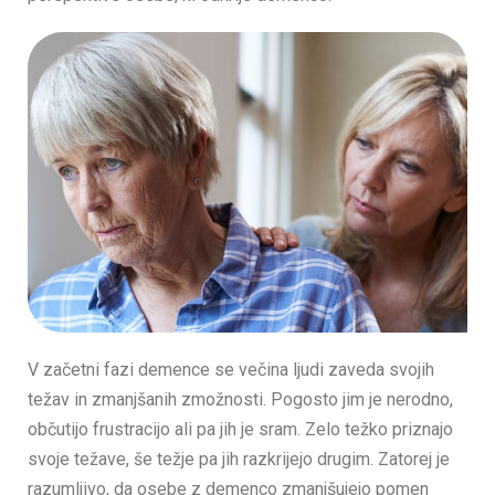
V začetni fazi demence se večina ljudi zaveda svojih
težav in zmanjšanih zmožnosti. Pogosto jim je nerodno,
občutijo frustracijo ali pa jih je sram. Zelo težko priznajo
svoje težave, še težje pa jih razkrijejo drugim. Zatorej je
razumljivo, da osebe z demenco zmanjšujejo pomen