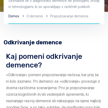
Seznanite se z diagnostiko demence ter presojami, orodji
in tehnologijami, ki se uporabljajo v različnih poklicih.
Domov
O demenci
Prepoznavanje demence
Odkrivanje demence
Kaj pomeni odkrivanje
demence?
»Odkrivanje« pomeni prepoznavanje nečesa, kar prej še
ni bilo zaznano. Pri demenci se »odkrivanje« povezuje z
dvema različnima scenarijema. Prvi je prepoznavanje
vzorca kognitivnih in/ali vedenjskih sprememb, ki
naznanjajo razvoj demence ali nakazujejo na njene najbolj
zgodnje faze, a so tako subtilne, da predhodno niso bile