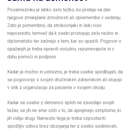
Posamezniku je lahko zelo težko, ko pridejo na dan
njegove zmanjšane zmožnosti ali spremembe v vedenju.
Zato je pomembno, da strokovnjaki in laiki niso
neposredni, temveč da k osebi pristopijo zelo nežno in
diplomatsko ter začnejo s tem, kar so opazili. Pogovor o
opažanjih je treba opraviti sočutno, razumevajoče in v
duhu pomoči in podpore.
Kadar je možno in ustrezno, je treba osebe spodbujati, da
se pogovorijo s svojim družinskim zdravnikom ali stopijo
v stik z organizacijo za paciente v svojem okolju.
Kadar se osebe z demenco sploh ne zavedajo svojih
težav, se jih ne sme siliti v to, da sprejmejo simptome, ki
jih vidijo drugi. Namesto tega je treba vzpostaviti
spoštljiv odnos brez obsojanja ter z osebo sodelovati,