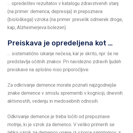
… opredelitev rezultatov v katalogu zdravstvenih stanj
(na primer: demenca, depresija) in prepoznava
(biološkega) vzroka (na primer: prevelik odmerek droge,
kap, Alzheimerjeva bolezen).
Preiskava je opredeljena kot …
… sistematično iskanje nečesa, kar je skrito, npr. še ne
predstavlja očitnih znakov. Pri navidezno zdravih ljudeh
preiskave na splošno niso priporočljive.
Za odkrivanje demence morate poznati najzgodnejše
znake demence v smislu sprememb v kogniciji, dnevnih
aktivnostih, vedenju in medosebnih odnosih.
Odkrivanje demence je treba ločiti od prepoznave
motnje, ki je vzrok za demenco. V veliko primerih se
lahko vzrok za demenco ugane iz vzorca simptomov, z