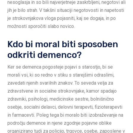
nesoglasja in so bili najverjetneje zaskrbljeni, negotovi ali
jih je bilo strah. V takšni situaciji negotovosti in napetosti
je strokovnjakova vloga pojasniti, kaj se dogaja, in po
možnosti sporočiti slabo novico.
Kdo bi moral biti sposoben
odkriti demenco?
Ker se demenca pogosteje pojavi s starostjo, bi se
morali vsi, ki so redno v stiku s starejšimi odraslimi,
zavedati njenih svarilnih znakov. To seveda velja za
zdravstvene in socialne strokovnjake, kamor spadajo
zdravniki, psihologi, medicinske sestre, bolnišnično
osebje, socialni delavci, delovni terapevti, fizioterapevti
in farmacevti. Poleg tega bi moralo biti izobraževanje na
področju demence in njene zgodnje pojavne oblike
organizirano tudi za policijo, trgovce, osebe, zaposlene v