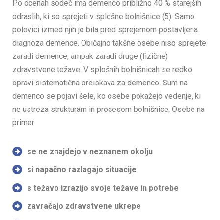
Po ocenah sodeč ima demenco približno 40 % starejših
odraslih, ki so sprejeti v splošne bolnišnice (5). Samo
polovici izmed njih je bila pred sprejemom postavljena
diagnoza demence. Običajno takšne osebe niso sprejete
zaradi demence, ampak zaradi druge (fizične)
zdravstvene težave. V splošnih bolnišnicah se redko
opravi sistematična preiskava za demenco. Sum na
demenco se pojavi šele, ko osebe pokažejo vedenje, ki
ne ustreza strukturam in procesom bolnišnice. Osebe na
primer:
se ne znajdejo v neznanem okolju
si napačno razlagajo situacije
s težavo izrazijo svoje težave in potrebe
zavračajo zdravstvene ukrepe