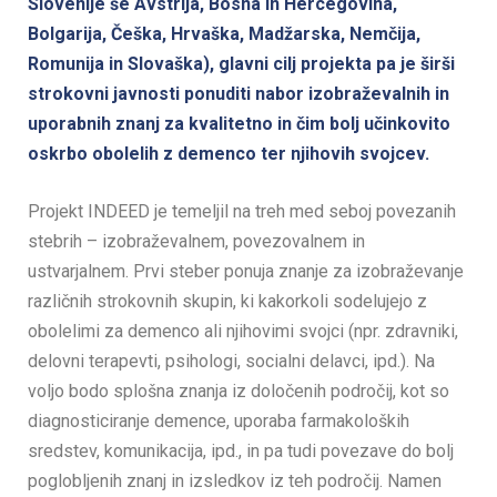
Slovenije še Avstrija, Bosna in Hercegovina,
Bolgarija, Češka, Hrvaška, Madžarska, Nemčija,
Romunija in Slovaška), glavni cilj projekta pa je širši
strokovni javnosti ponuditi nabor izobraževalnih in
uporabnih znanj za kvalitetno in čim bolj učinkovito
oskrbo obolelih z demenco ter njihovih svojcev.
Projekt INDEED je temeljil na treh med seboj povezanih
stebrih – izobraževalnem, povezovalnem in
ustvarjalnem. Prvi steber ponuja znanje za izobraževanje
različnih strokovnih skupin, ki kakorkoli sodelujejo z
obolelimi za demenco ali njihovimi svojci (npr. zdravniki,
delovni terapevti, psihologi, socialni delavci, ipd.). Na
voljo bodo splošna znanja iz določenih področij, kot so
diagnosticiranje demence, uporaba farmakoloških
sredstev, komunikacija, ipd., in pa tudi povezave do bolj
poglobljenih znanj in izsledkov iz teh področij. Namen