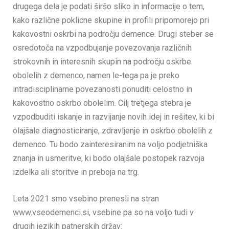
drugega dela je podati širšo sliko in informacije o tem,
kako različne poklicne skupine in profili pripomorejo pri
kakovostni oskrbi na področju demence. Drugi steber se
osredotoča na vzpodbujanje povezovanja različnih
strokovnih in interesnih skupin na področju oskrbe
obolelih z demenco, namen le-tega pa je preko
intradisciplinarne povezanosti ponuditi celostno in
kakovostno oskrbo obolelim. Cilj tretjega stebra je
vzpodbuditi iskanje in razvijanje novih idej in rešitev, ki bi
olajšale diagnosticiranje, zdravljenje in oskrbo obolelih z
demenco. Tu bodo zainteresiranim na voljo podjetniška
znanja in usmeritve, ki bodo olajšale postopek razvoja
izdelka ali storitve in preboja na trg.
Leta 2021 smo vsebino prenesli na stran
www.vseodemenci.si, vsebine pa so na voljo tudi v
drugih jezikih patnerskih držav: