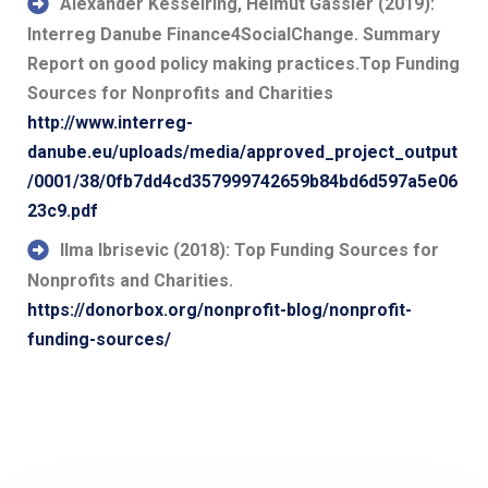
Alexander Kesselring, Helmut Gassler (2019):
Interreg Danube Finance4SocialChange. Summary
Report on good policy making practices.Top Funding
Sources for Nonprofits and Charities
http://www.interreg-
danube.eu/uploads/media/approved_project_output
/0001/38/0fb7dd4cd357999742659b84bd6d597a5e06
23c9.pdf
Ilma Ibrisevic (2018): Top Funding Sources for
Nonprofits and Charities.
https://donorbox.org/nonprofit-blog/nonprofit-
funding-sources/