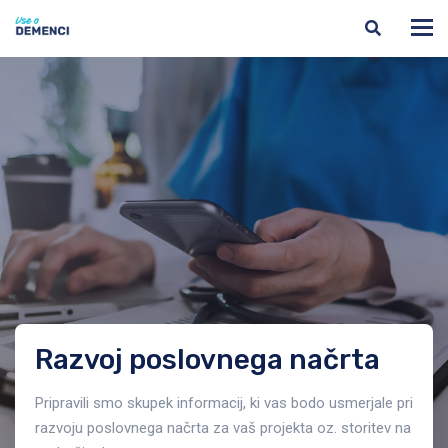
Razvoj poslovnega načrta
Pripravili smo skupek informacij, ki vas bodo usmerjale pri
razvoju poslovnega načrta za vaš projekta oz. storitev na